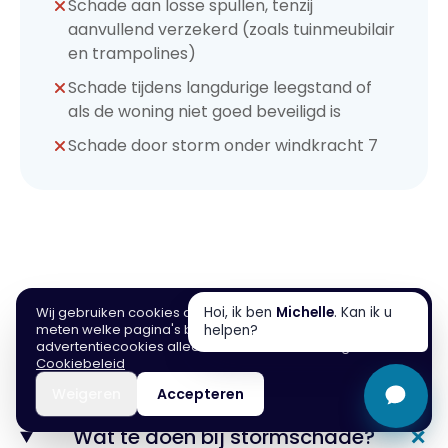
Schade aan losse spullen, tenzij
aanvullend verzekerd (zoals tuinmeubilair
en trampolines)
Schade tijdens langdurige leegstand of
als de woning niet goed beveiligd is
Schade door storm onder windkracht 7
Wij gebruiken cookies om de website te verbeteren en te
Hoi, ik ben
Michelle
. Kan ik u
Veelgestelde vragen
meten welke pagina's bezoekers helpen. Analytische en
helpen?
advertentiecookies alleen met uw toestemming.
Cookiebeleid
Weigeren
Accepteren
4,9
+
Wat te doen bij stormschade?