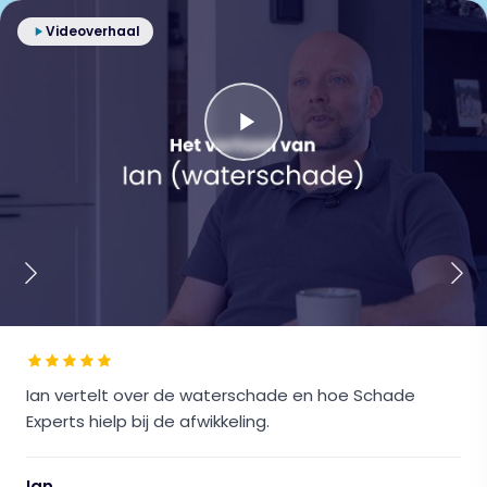
Videoverhaal
Ian
vertelt over de
waterschade
en hoe Schade
Experts hielp bij de afwikkeling.
Ian