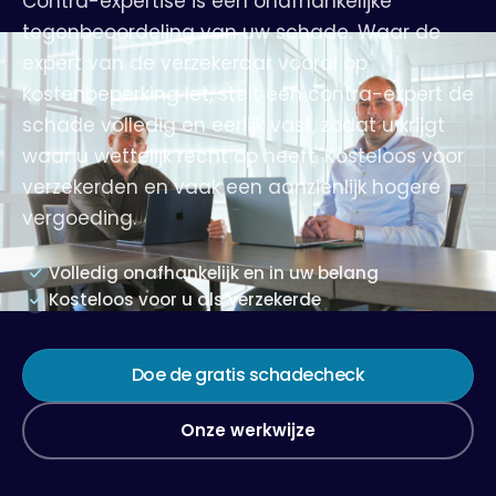
Contra-expertise is een onafhankelijke
tegenbeoordeling van uw schade. Waar de
expert van de verzekeraar vooral op
kostenbeperking let, stelt een contra-expert de
schade volledig en eerlijk vast, zodat u krijgt
waar u wettelijk recht op heeft. Kosteloos voor
verzekerden en vaak een aanzienlijk hogere
vergoeding.
Volledig onafhankelijk en in uw belang
Kosteloos voor u als verzekerde
Doe de gratis schadecheck
Onze werkwijze