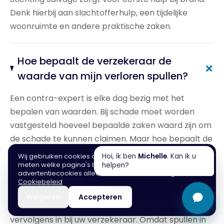
Denk hierbij aan slachtofferhulp, een tijdelijke
woonruimte en andere praktische zaken.
Hoe bepaalt de verzekeraar de
+
waarde van mijn verloren spullen?
Een contra-expert is elke dag bezig met het
bepalen van waarden. Bij schade moet worden
vastgesteld hoeveel bepaalde zaken waard zijn om
de schade te kunnen claimen. Maar hoe bepaalt de
verzekeraar de waarde van verloren spullen?
Wij gebruiken cookies om de website te verbeteren en te
Hoi, ik ben
Michelle
. Kan ik u
meten welke pagina's bezoekers helpen. Analytische en
Allereerst is het de bedoeling dat u een lijst maakt
helpen?
advertentiecookies alleen met uw toestemming.
met de spullen die beschadigd zijn. U kunt bij uw
Cookiebeleid
verzekeraar een inventarislijst opvragen die u kan
Weigeren
Accepteren
4,9
helpen met het opstellen van de lijst. Uw lijst dient u
vervolgens in bij uw verzekeraar. Omdat spullen in