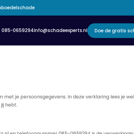
 inboedelschade
085-0659294
info@schadeexperts.nl
Doe de gratis s
om met je persoonsgegevens. In deze verklaring lees je 
ij hebt.
ts.nl en telefoonnummer 085-0659294 is de verwerkingsv