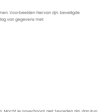
. Voorbeelden hiervan zijn: beveiligde
pslag van gegevens met
n. Mocht je onverhoopt niet tevreden zijn, dan kun