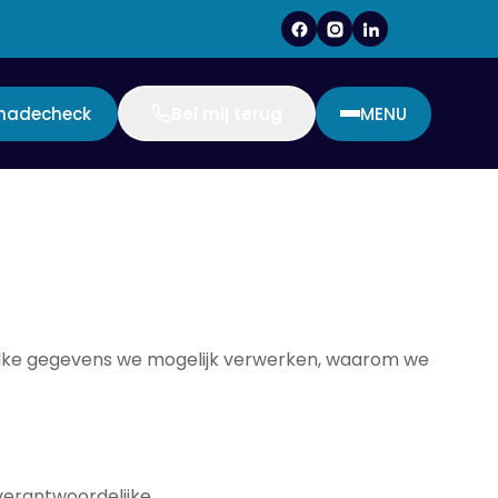
chadecheck
Bel mij terug
MENU
welke gegevens we mogelijk verwerken, waarom we
erantwoordelijke.