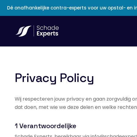
Direct naar inhoud
Dé onafhankelijke contra-experts voor uw opstal- en
Privacy Policy
Wij respecteren jouw privacy en gaan zorgvuldig 
dat doen, met wie we deze delen en welke rechten j
1 Verantwoordelijke
Schade Experts, bereikbaar via info@schadeexper